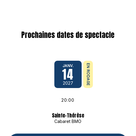
Skip
Menu
to
main
content
Prochaines dates de spectacle
EN RODAGE
JANV.
14
2027
20:00
Sainte-Thérèse
Cabaret BMO