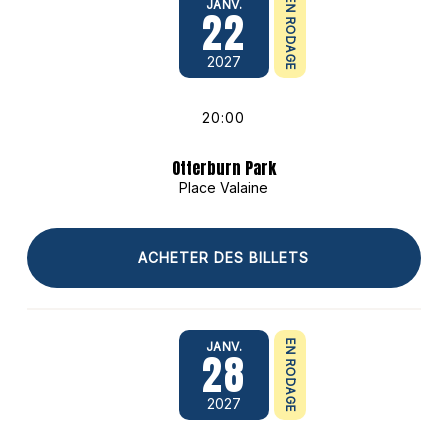
EN RODAGE
JANV.
22
2027
20:00
Otterburn Park
Place Valaine
ACHETER DES BILLETS
EN RODAGE
JANV.
28
2027